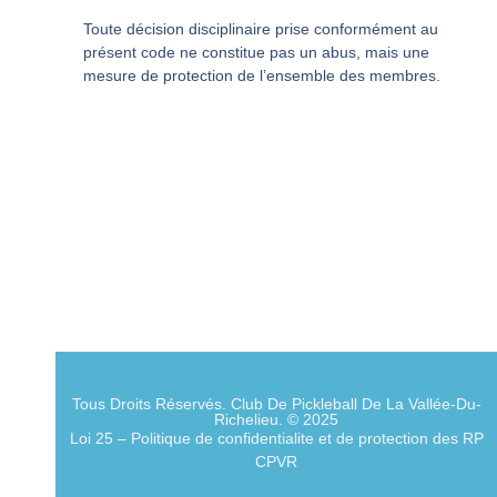
Toute décision disciplinaire prise conformément au
présent code ne constitue pas un abus, mais une
mesure de protection de l’ensemble des membres.
Tous Droits Réservés. Club De Pickleball De La Vallée-Du-
Richelieu. © 2025
Loi 25 – Politique de confidentialite et de protection des RP
CPVR